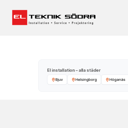
El installation – alla städer
Bjuv
Helsingborg
Höganäs