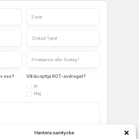
 av oss?
Vill du nyttja ROT-avdraget?
Ja
Nej
Hantera samtycke