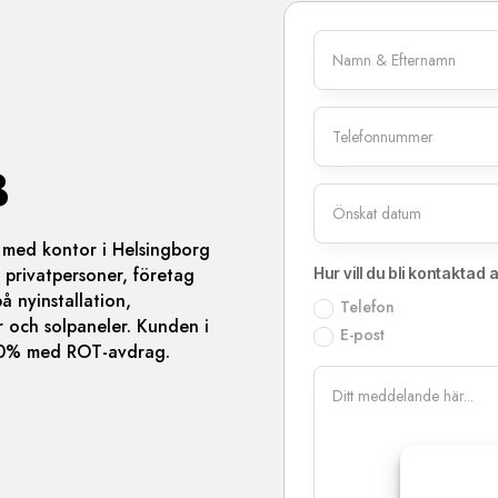
B
g med kontor i Helsingborg
 privatpersoner, företag
Hur vill du bli kontaktad
å nyinstallation,
Telefon
r och solpaneler. Kunden i
E-post
 50% med ROT-avdrag.