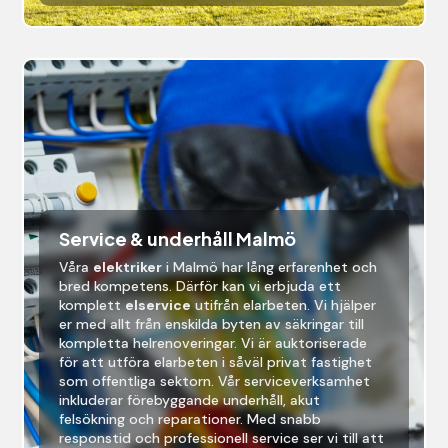
Service & underhåll Malmö
Våra
elektriker
i Malmö
har lång erfarenhet och
bred kompetens. Därför kan vi erbjuda ett
komplett
elservice
utifrån elarbeten. Vi hjälper
er med allt från enskilda byten av säkringar till
kompletta helrenoveringar. Vi är auktoriserade
för att utföra elarbeten i såväl privat fastighet
som offentliga sektorn. Vår serviceverksamhet
inkluderar förebyggande underhåll, akut
felsökning och reparationer. Med snabb
responstid och professionell service ser vi till att