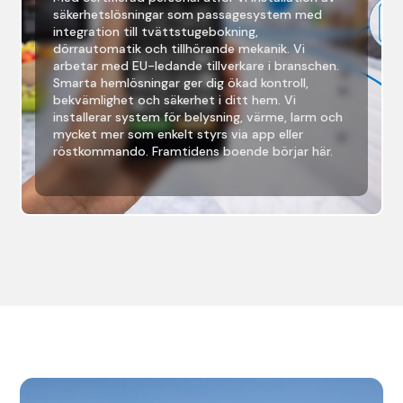
säkerhetslösningar som passagesystem med
integration till tvättstugebokning,
dörrautomatik och tillhörande mekanik. Vi
arbetar med EU-ledande tillverkare i branschen.
Smarta hemlösningar ger dig ökad kontroll,
bekvämlighet och säkerhet i ditt hem. Vi
installerar system för belysning, värme, larm och
mycket mer som enkelt styrs via app eller
röstkommando. Framtidens boende börjar här.