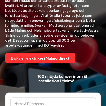
kunden i fokus och använda produkter av bästa
kvalitet. Vi arbetar i alla typer av fastigheter som
bostäder, butiker, skolor, parkeringsgarage och
idrottsanläggningar. Vi utför alla typer av jobb som
nyproduktion, renoveringar, felsökningar och arbetar
för mindre miljöpåverkan. Med personal stationerad i
både Malmö och Helsingborg täcker vi hela Syd-Västra
Skåne och erbjuder snabb
elservice
när du behöver
det. Dessutom sparar du upp till 30% på
arbetskostnaden med ROT-avdrag.
Boka en elektriker i Malmö direkt
100+ nöjda kunder inom El
installation i Malmö