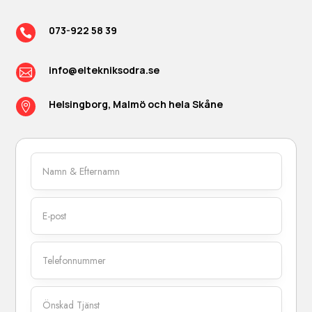
073-922 58 39

info@eltekniksodra.se

Helsingborg, Malmö och hela Skåne
