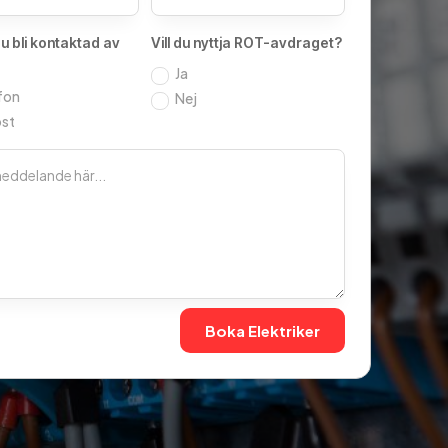
 du bli kontaktad av
Vill du nyttja ROT-avdraget?
Ja
fon
Nej
st
Boka Elektriker