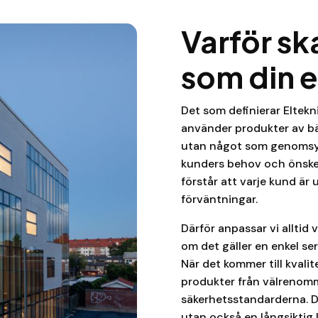
Varför sk
som din el
Det som definierar Eltekn
använder produkter av bä
utan något som genomsyrar 
kunders behov och önskem
förstår att varje kund är
förväntningar.
Därför anpassar vi alltid 
om det gäller en enkel se
När det kommer till kvali
produkter från välrenomm
säkerhetsstandarderna. De
utan också en långsiktig 