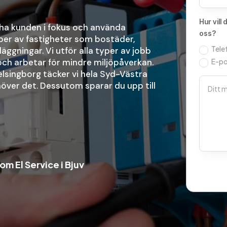
Hur vill
 ha kunden i fokus och använda
oss?
typer av fastigheter som bostäder,
Tele
äggningar. Vi utför alla typer av jobb
och arbetar för mindre miljöpåverkan.
E-po
lsingborg täcker vi hela Syd-Västra
över det. Dessutom sparar du upp till
m El Service i Bjuv