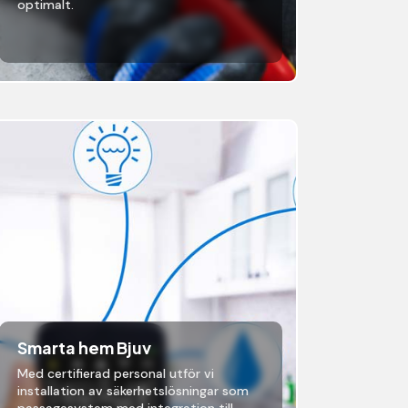
optimalt.
Smarta hem Bjuv
Med certifierad personal utför vi
installation av säkerhetslösningar som
passagesystem med integration till