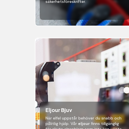
säkerhetsföreskrifter.
Eljour Bjuv
När elfel uppstår behöver du snabb och
pålitlig hjälp. Vår
eljour
finns tillgänglig
för akuta elproblem som inte kan vänta.