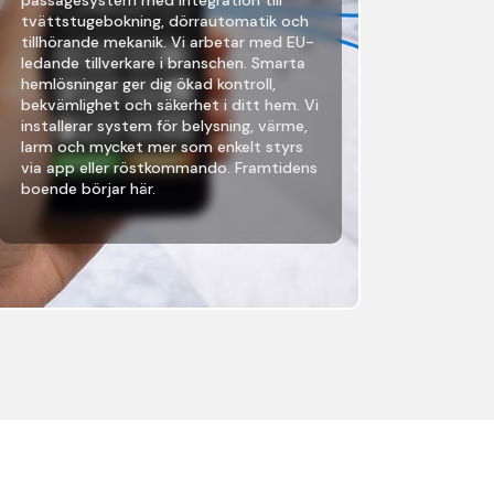
tvättstugebokning, dörrautomatik och
tillhörande mekanik. Vi arbetar med EU-
ledande tillverkare i branschen. Smarta
hemlösningar ger dig ökad kontroll,
bekvämlighet och säkerhet i ditt hem. Vi
installerar system för belysning, värme,
larm och mycket mer som enkelt styrs
via app eller röstkommando. Framtidens
boende börjar här.