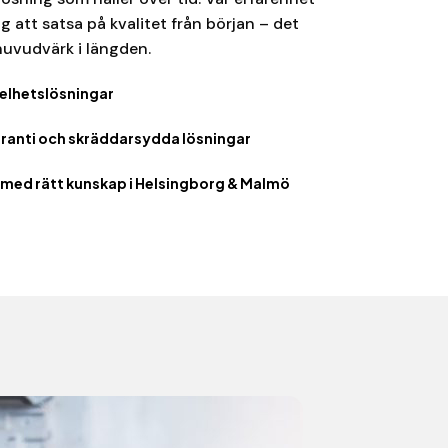
sig att satsa på kvalitet från början – det
uvudvärk i längden.
elhetslösningar
anti och skräddarsydda lösningar
r med rätt kunskap i Helsingborg & Malmö