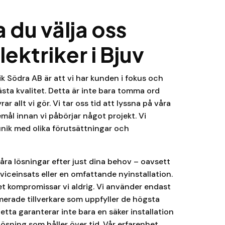
a du välja oss
ektriker i Bjuv
ik Södra AB är att vi har kunden i fokus och
sta kvalitet. Detta är inte bara tomma ord
allt vi gör. Vi tar oss tid att lyssna på våra
ål innan vi påbörjar något projekt. Vi
 unik med olika förutsättningar och
våra lösningar efter just dina behov – oavsett
rviceinsats eller en omfattande nyinstallation.
tet kompromissar vi aldrig. Vi använder endast
erade tillverkare som uppfyller de högsta
tta garanterar inte bara en säker installation
lösning som håller över tid. Vår erfarenhet