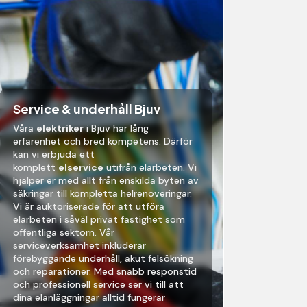
Service & underhåll Bjuv
Våra
elektriker
i Bjuv
har lång
erfarenhet och bred kompetens. Därför
kan vi erbjuda ett
komplett
elservice
utifrån elarbeten. Vi
hjälper er med allt från enskilda byten av
säkringar till kompletta helrenoveringar.
Vi är auktoriserade för att utföra
elarbeten i såväl privat fastighet som
offentliga sektorn. Vår
serviceverksamhet inkluderar
förebyggande underhåll, akut felsökning
och reparationer. Med snabb responstid
och professionell service ser vi till att
dina elanläggningar alltid fungerar