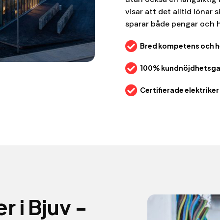
visar att det alltid lönar 
sparar både pengar och h

Bred kompetens och h

100% kundnöjdhetsgar

Certifierade elektrike
r i Bjuv -