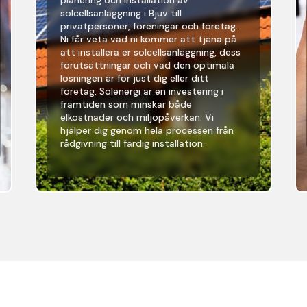
solcellsanläggning i Bjuv till
privatpersoner, föreningar och företag.
Ni får veta vad ni kommer att tjäna på
att installera er solcellsanläggning, dess
förutsättningar och vad den optimala
lösningen är för just dig eller ditt
företag. Solenergi är en investering i
framtiden som minskar både
elkostnader och miljöpåverkan. Vi
hjälper dig genom hela processen från
rådgivning till färdig installation.