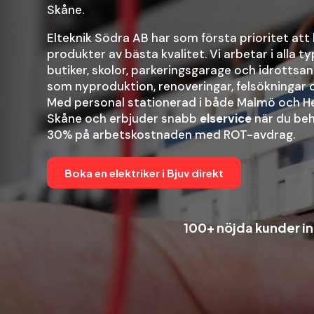
Skåne.
Elteknik Södra AB har som första prioritet att
produkter av bästa kvalitet. Vi arbetar i alla 
butiker, skolor, parkeringsgarage och idrottsanl
som nyproduktion, renoveringar, felsökningar 
Med personal stationerad i både Malmö och He
Skåne och erbjuder snabb
elservice
när du beh
30% på arbetskostnaden med ROT-avdrag.
Boka en elektriker i Bjuv direkt
100+ nöjda kunder ino