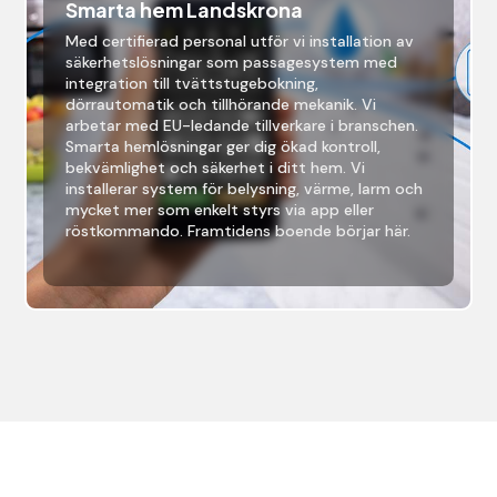
Smarta hem Landskrona
Med certifierad personal utför vi installation av
säkerhetslösningar som passagesystem med
integration till tvättstugebokning,
dörrautomatik och tillhörande mekanik. Vi
arbetar med EU-ledande tillverkare i branschen.
Smarta hemlösningar ger dig ökad kontroll,
bekvämlighet och säkerhet i ditt hem. Vi
installerar system för belysning, värme, larm och
mycket mer som enkelt styrs via app eller
röstkommando. Framtidens boende börjar här.