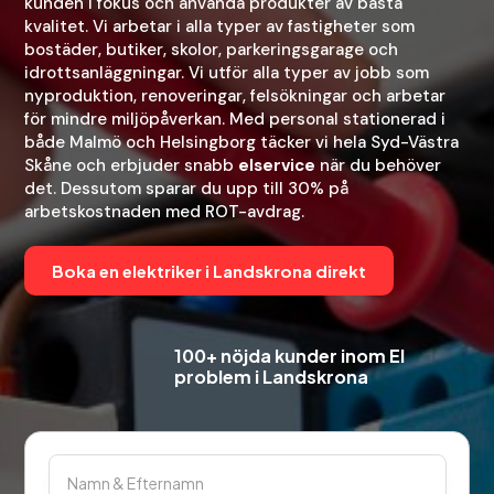
kunden i fokus och använda produkter av bästa
kvalitet. Vi arbetar i alla typer av fastigheter som
bostäder, butiker, skolor, parkeringsgarage och
idrottsanläggningar. Vi utför alla typer av jobb som
nyproduktion, renoveringar, felsökningar och arbetar
för mindre miljöpåverkan. Med personal stationerad i
både Malmö och Helsingborg täcker vi hela Syd-Västra
Skåne och erbjuder snabb
elservice
när du behöver
det. Dessutom sparar du upp till 30% på
arbetskostnaden med ROT-avdrag.
Boka en elektriker i Landskrona direkt
100+ nöjda kunder inom El
problem i Landskrona