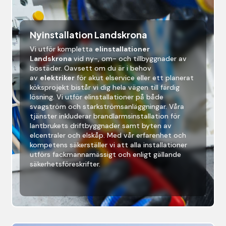
Nyinstallation Landskrona
Vi utför kompletta
elinstallationer
Landskrona
vid ny-, om- och tillbyggnader av
bostäder. Oavsett om du är i behov
av
elektriker
för akut elservice eller ett planerat
köksprojekt bistår vi dig hela vägen till färdig
lösning. Vi utför elinstallationer på både
svagström och starkströmsanläggningar. Våra
tjänster inkluderar brandlarmsinstallation för
lantbrukets driftbyggnader samt byten av
elcentraler och elskåp. Med vår erfarenhet och
kompetens säkerställer vi att alla installationer
utförs fackmannamässigt och enligt gällande
säkerhetsföreskrifter.